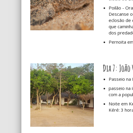
Poilão - Ora
Descanse ou
eclosão de 
que caminh
dos predad
Pernoita em
Dia 7: João
Passeio na I
passeio na 
com a popul
Noite em K
Kéré: 3 hor