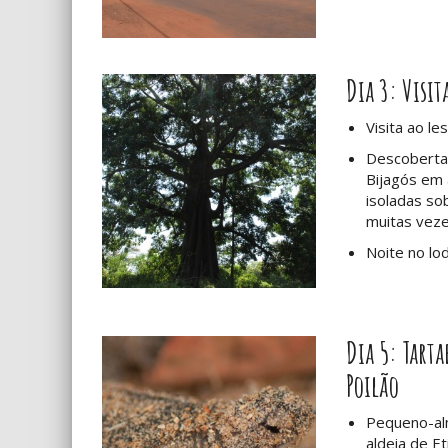
Dia 3: Visit
Visita ao le
Descoberta 
Bijagós em 
isoladas so
muitas vez
Noite no lo
Dia 5: Tart
Poilão
Pequeno-al
aldeia de Et