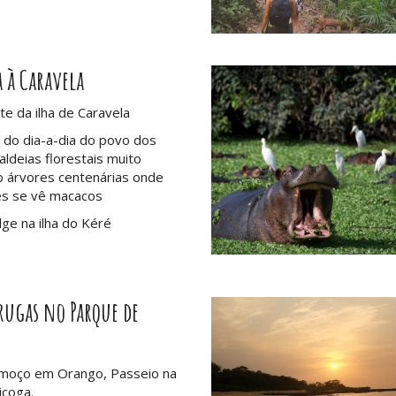
a à Caravela
ste da ilha de Caravela
do dia-a-dia do povo dos
aldeias florestais muito
b árvores centenárias onde
es se vê macacos
dge na ilha do Kéré
arugas no Parque de
moço em Orango, Passeio na
icoga.