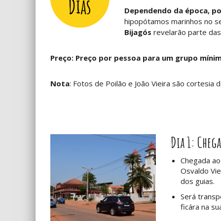
Dias
Dependendo da época, pod
hipopótamos marinhos no seu
Bijagós
revelarão parte das
Preço: Preço por pessoa para um grupo mínim
Nota
: Fotos de Poilão e João Vieira são cortesia do
Dia 1: Chega
Chegada ao 
Osvaldo Vie
dos guias.
Será transp
ficára na su