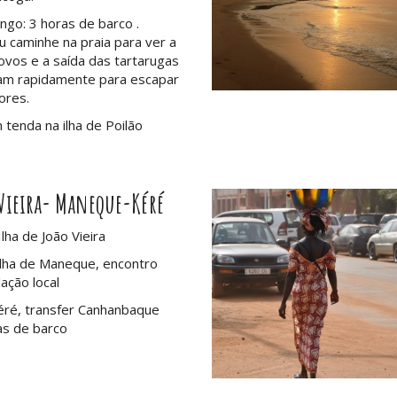
ngo: 3 horas de barco .
 caminhe na praia para ver a
ovos e a saída das tartarugas
am rapidamente para escapar
ores.
 tenda na ilha de Poilão
 Vieira- Maneque-Kéré
lha de João Vieira
ilha de Maneque, encontro
ação local
éré, transfer Canhanbaque
as de barco