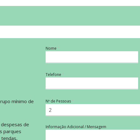
Nome
Telefone
grupo mínimo de
Nº de Pessoas
 despesas de
Informação Adicional / Mensagem
os parques
 tendas,