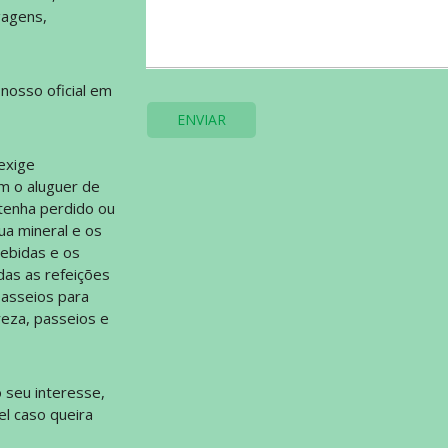
gagens,
nosso oficial em
ENVIAR
exige
m o aluguer de
 tenha perdido ou
ua mineral e os
bebidas e os
odas as refeições
asseios para
reza, passeios e
 seu interesse,
el caso queira