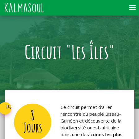
To
nav
Circuit "Les Îles"
Retournez
Ce circuit permet d'allier
8
rencontre du peuple Bissau-
Guinéen et découverte de la
Jours
biodiversité ouest-africaine
dans une des
zones les plus