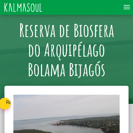
To
nav
Reserva de Biosfera
do Arquipélago
Bolama Bijagós
Retournez