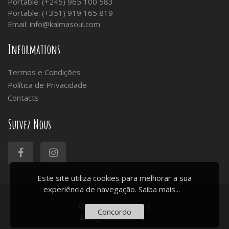
Portable: (+245) 965 100 583
Portable: (+351) 919 165 819
Email:
info@kalmasoul.com
Informations
Termos e Condições
Política de Privacidade
Contacts
Suivez Nous
Este site utiliza cookies para melhorar a sua
experiência de navegação.
Saiba mais...
© 2026 - Kalma Soul
Concordo
Design:
ArtChiado