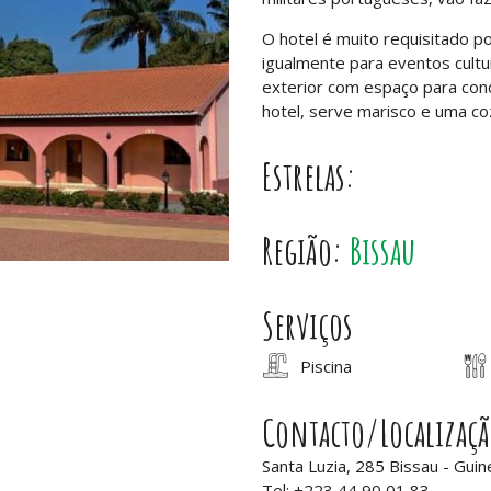
O hotel é muito requisitado 
igualmente para eventos cultu
exterior com espaço para conc
hotel, serve marisco e uma coz
Estrelas:
Região:
Bissau
Serviços
Piscina
Contacto/Localizaç
Santa Luzia, 285 Bissau - Gui
Tel: +223 44 90 01 83