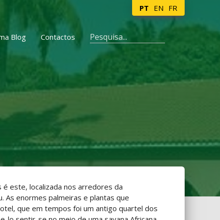
PT
EN
FR
ma Blog
Contactos
 é este, localizada nos arredores da
. As enormes palmeiras e plantas que
otel, que em tempos foi um antigo quartel dos
ze-lo sentir-se no meio de uma savana Africana.