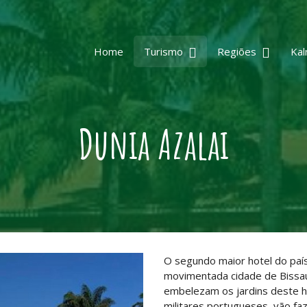
Home
Turismo
Regiões
Kal
Dunia Azalai
O segundo maior hotel do país
movimentada cidade de Bissau
embelezam os jardins deste h
militares portugueses, vão fa