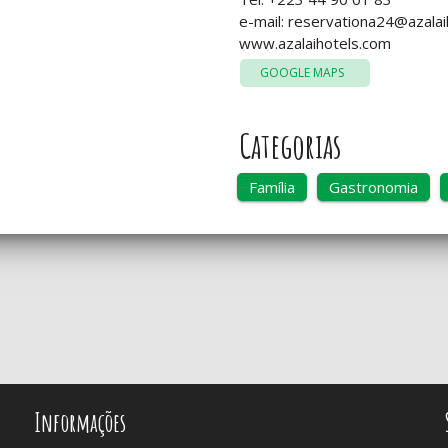
e-mail:
reservationa24@azalai
www.azalaihotels.com
GOOGLE MAPS
Categorias
Família
Gastronomia
Informações