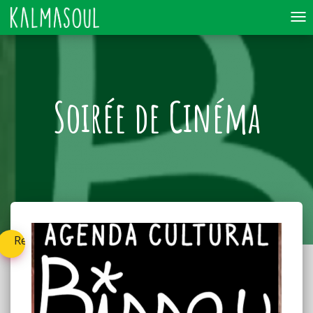
To
nav
Soirée de Cinéma
Retournez